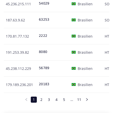
45.236.215.111
Brasilien
SOC
187.63.9.62
Brasilien
SOC
170.81.77.132
Brasilien
HTT
191.253.39.82
Brasilien
HTT
45.238.112.229
Brasilien
HTT
179.189.236.201
Brasilien
HTT
1
2
3
4
5
…
11