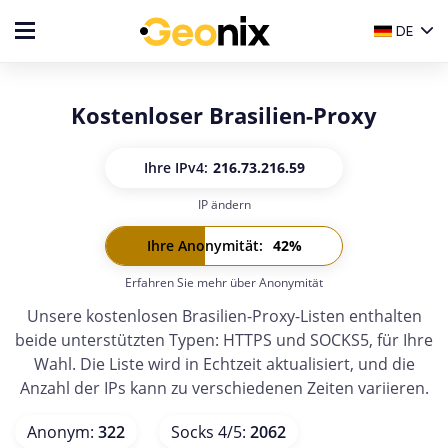
DE
Kostenloser Brasilien-Proxy
Ihre IP
v4:
216.73.216.59
IP ändern
Ihre IP
v6:
-
Ihre Anonymität
:
42
%
Erfahren Sie mehr über Anonymität
Unsere kostenlosen Brasilien-Proxy-Listen enthalten
beide unterstützten Typen: HTTPS und SOCKS5, für Ihre
Wahl. Die Liste wird in Echtzeit aktualisiert, und die
Anzahl der IPs kann zu verschiedenen Zeiten variieren.
Anonym
:
322
Socks 4/5
:
2062