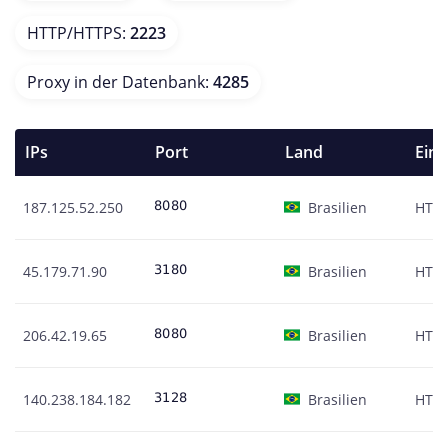
HTTP/HTTPS
:
2223
Proxy in der Datenbank
:
4285
IPs
Port
Land
Eine
187.125.52.250
Brasilien
HTT
45.179.71.90
Brasilien
HTT
206.42.19.65
Brasilien
HTT
140.238.184.182
Brasilien
HTT