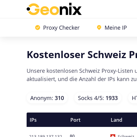
Proxy Checker
Meine IP
Kostenloser Schweiz P
Unsere kostenlosen Schweiz Proxy-Listen u
aktualisiert, und die Anzahl der IPs kann z
Anonym
:
310
Socks 4/5
:
1933
H
IPs
Port
Land
213.189.137.132
Schweiz