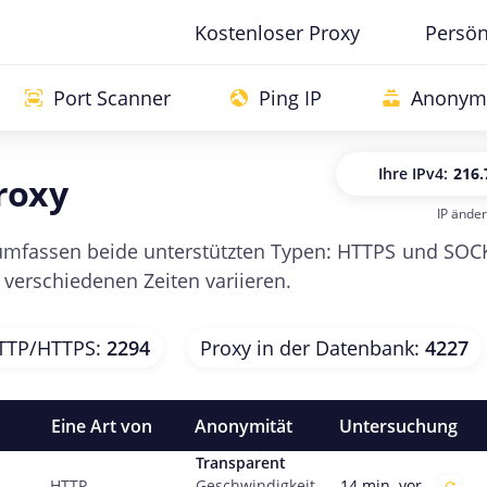
Kostenloser Proxy
Persönl
Port Scanner
Ping IP
Anonymi
Ihre IP
v4:
216.
roxy
IP ände
Ihre IP
v
mfassen beide unterstützten Typen: HTTPS und SOCKS5,
u verschiedenen Zeiten variieren.
TTP/HTTPS
:
2294
Proxy in der Datenbank
:
4227
Eine Art von
Anonymität
Untersuchung
Transparent
14 min. vor
HTTP
Geschwindigkeit