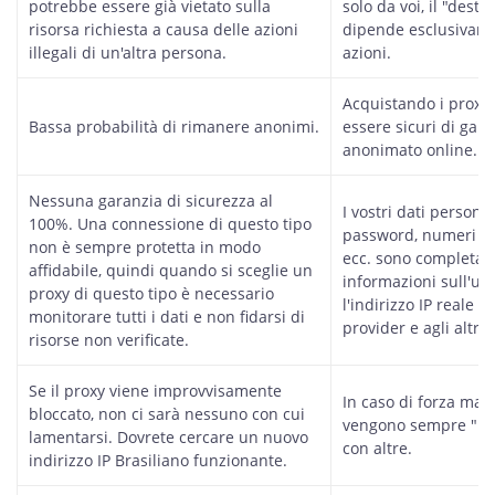
potrebbe essere già vietato sulla
solo da voi, il "desti
risorsa richiesta a causa delle azioni
dipende esclusivame
illegali di un'altra persona.
azioni.
Acquistando i proxy d
Bassa probabilità di rimanere anonimi.
essere sicuri di gara
anonimato online.
Nessuna garanzia di sicurezza al
I vostri dati persona
100%. Una connessione di questo tipo
password, numeri di 
non è sempre protetta in modo
ecc. sono completame
affidabile, quindi quando si sceglie un
informazioni sull'us
proxy di questo tipo è necessario
l'indirizzo IP reale s
monitorare tutti i dati e non fidarsi di
provider e agli altri 
risorse non verificate.
Se il proxy viene improvvisamente
In caso di forza mag
bloccato, non ci sarà nessuno con cui
vengono sempre "riab
lamentarsi. Dovrete cercare un nuovo
con altre.
indirizzo IP Brasiliano funzionante.