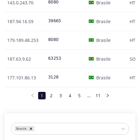
143.0.243.70
Brasile
HTT
187.94.16.59
Brasile
HTT
179.189.48.253
Brasile
HTT
187.63.9.62
Brasile
SOC
177.101.86.13
Brasile
HTT
1
2
3
4
5
…
11
Brasile