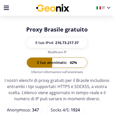
IT
Proxy Brasile gratuito
Il tuo IP
v4:
216.73.217.37
Modificare IP
Il tuo IP
v6:
-
Il tuo anonimato
:
42
%
Ulteriori informazioni sull'anonimato
I nostri elenchi di proxy gratuiti per il Brasile includono
entrambi i tipi supportati: HTTPS e SOCKS5, a vostra
scelta. L'elenco viene aggiornato in tempo reale e il
numero di IP può variare in momenti diversi.
Anonymous
:
347
Socks 4/5
:
1924