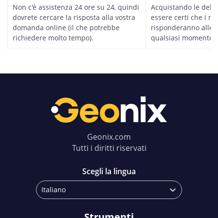
Non c'è assistenza 24 ore su 24, quindi
Acquistando le deleg
dovrete cercare la risposta alla vostra
essere certi che i n
domanda online (il che potrebbe
risponderanno alle 
richiedere molto tempo).
qualsiasi momento d
Geonix.com
Tutti i diritti riservati
Scegli la lingua
Italiano
Strumenti