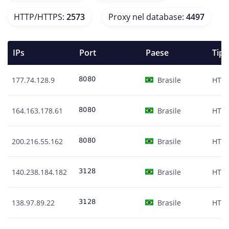
HTTP/HTTPS
:
2573
Proxy nel database
:
4497
IPs
Port
Paese
Tipo
177.74.128.9
Brasile
HTT
164.163.178.61
Brasile
HTT
200.216.55.162
Brasile
HTT
140.238.184.182
Brasile
HTT
138.97.89.22
Brasile
HTT