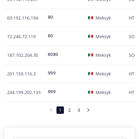
69.192.116.194
Meksyk
HTT
72.246.72.119
Meksyk
SOC
187.102.204.30
Meksyk
SOC
201.150.116.3
Meksyk
HTT
204.199.202.133
Meksyk
HTT
1
2
3