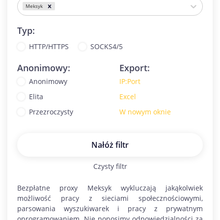
Meksyk
Typ:
HTTP/HTTPS
SOCKS4/5
Anonimowy:
Export:
Anonimowy
IP:Port
Elita
Excel
Przezroczysty
W nowym oknie
Nałóż filtr
Czysty filtr
Bezpłatne proxy
Meksyk
wykluczają jakąkolwiek
możliwość pracy z sieciami społecznościowymi,
parsowania wyszukiwarek i pracy z prywatnym
oprogramowaniem. Nie ponosimy odpowiedzialności za