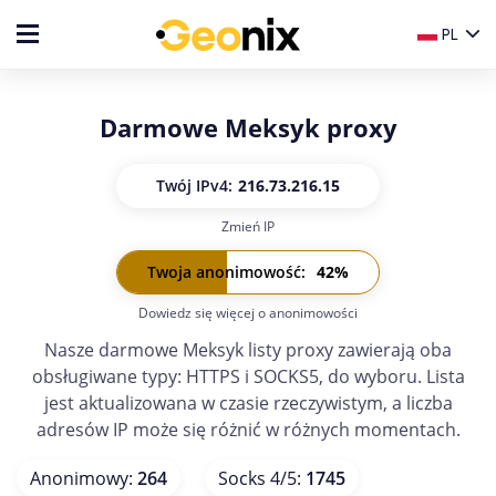
PL
Darmowe Meksyk proxy
Twój IP
v4:
216.73.216.15
Zmień IP
Twój IP
v6:
-
Twoja anonimowość
:
42
%
Dowiedz się więcej o anonimowości
Nasze darmowe Meksyk listy proxy zawierają oba
obsługiwane typy: HTTPS i SOCKS5, do wyboru. Lista
jest aktualizowana w czasie rzeczywistym, a liczba
adresów IP może się różnić w różnych momentach.
Anonimowy
:
264
Socks 4/5
:
1745