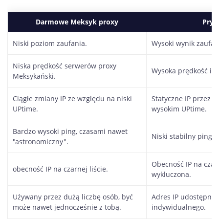
Darmowe Meksyk proxy
Pryw
Niski poziom zaufania.
Wysoki wynik zaufan
Niska prędkość serwerów proxy
Wysoka prędkość i ja
Meksykański.
Ciągłe zmiany IP ze względu na niski
Statyczne IP przez c
UPtime.
wysokim UPtime.
Bardzo wysoki ping, czasami nawet
Niski stabilny ping.
"astronomiczny".
Obecność IP na czarne
obecność IP na czarnej liście.
wykluczona.
Używany przez dużą liczbę osób, być
Adres IP udostępnio
może nawet jednocześnie z tobą.
indywidualnego.