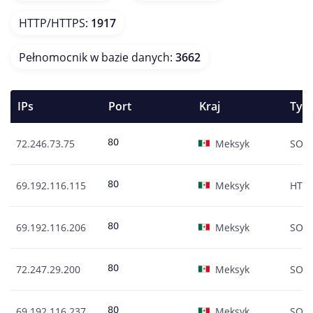
HTTP/HTTPS
:
1917
Pełnomocnik w bazie danych
:
3662
IPs
Port
Kraj
Typ
72.246.73.75
Meksyk
SOC
69.192.116.115
Meksyk
HTT
69.192.116.206
Meksyk
SOC
72.247.29.200
Meksyk
SOC
69.192.116.237
Meksyk
SOC