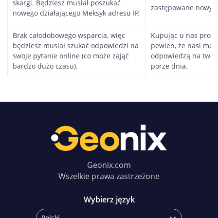
skargi. Będziesz musiał poszukać
zastępowane nowym
nowego działającego Meksyk adresu IP.
Brak całodobowego wsparcia, więc
Kupując u nas proxy
będziesz musiał szukać odpowiedzi na
pewien, że nasi me
swoje pytanie online (co może zająć
odpowiedzą na twoje
bardzo dużo czasu).
porze dnia.
Geonix.com
Wszelkie prawa zastrzeżone
Wybierz język
Polski