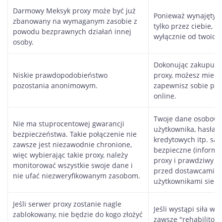
Darmowy Meksyk proxy może być już
Ponieważ wynajęty a
zbanowany na wymaganym zasobie z
tylko przez ciebie, "
powodu bezprawnych działań innej
wyłącznie od twoich 
osoby.
Dokonując zakupu e
Niskie prawdopodobieństwo
proxy, możesz mieć 
pozostania anonimowym.
zapewnisz sobie pe
online.
Twoje dane osobowe,
Nie ma stuprocentowej gwarancji
użytkownika, hasła,
bezpieczeństwa. Takie połączenie nie
kredytowych itp. są 
zawsze jest niezawodnie chronione,
bezpieczne (informac
więc wybierając takie proxy, należy
proxy i prawdziwy ad
monitorować wszystkie swoje dane i
przed dostawcami i 
nie ufać niezweryfikowanym zasobom.
użytkownikami sieci)
Jeśli serwer proxy zostanie nagle
Jeśli wystąpi siła wy
zablokowany, nie będzie do kogo złożyć
zawsze "rehabilitow