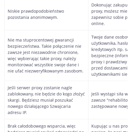
Dokonując zakupu e
Niskie prawdopodobieństwo
proxy, możesz mieć 
pozostania anonimowym.
zapewnisz sobie pe
online.
Twoje dane osobowe,
Nie ma stuprocentowej gwarancji
użytkownika, hasła,
bezpieczeństwa. Takie połączenie nie
kredytowych itp. są 
zawsze jest niezawodnie chronione,
bezpieczne (informac
więc wybierając takie proxy, należy
proxy i prawdziwy ad
monitorować wszystkie swoje dane i
przed dostawcami i 
nie ufać niezweryfikowanym zasobom.
użytkownikami sieci)
Jeśli serwer proxy zostanie nagle
zablokowany, nie będzie do kogo złożyć
Jeśli wystąpi siła wy
skargi. Będziesz musiał poszukać
zawsze "rehabilitow
nowego działającego Szwajcaria
zastępowane nowym
adresu IP.
Brak całodobowego wsparcia, więc
Kupując u nas proxy