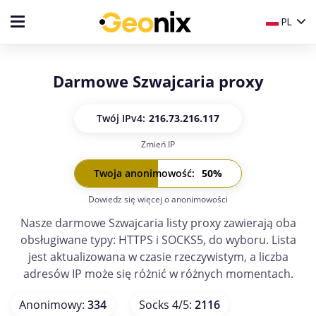
PL
Darmowe Szwajcaria proxy
Twój IP
v4:
216.73.216.117
Zmień IP
Twój IP
v6:
-
Twoja anonimowość
:
50
%
Dowiedz się więcej o anonimowości
Nasze darmowe Szwajcaria listy proxy zawierają oba
obsługiwane typy: HTTPS i SOCKS5, do wyboru. Lista
jest aktualizowana w czasie rzeczywistym, a liczba
adresów IP może się różnić w różnych momentach.
Anonimowy
:
334
Socks 4/5
:
2116