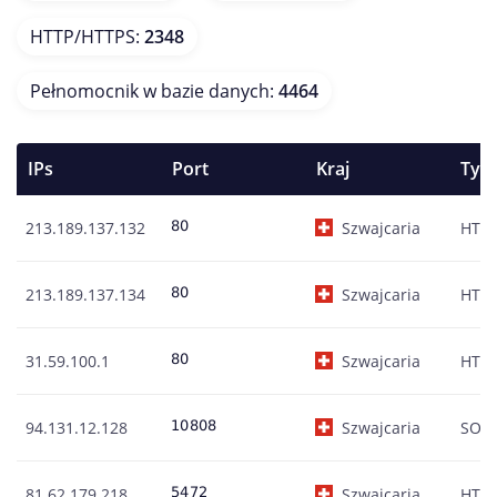
HTTP/HTTPS
:
2348
Pełnomocnik w bazie danych
:
4464
IPs
Port
Kraj
Typ
213.189.137.132
Szwajcaria
HTT
213.189.137.134
Szwajcaria
HTT
31.59.100.1
Szwajcaria
HTT
94.131.12.128
Szwajcaria
SOC
81.62.179.218
Szwajcaria
HTT