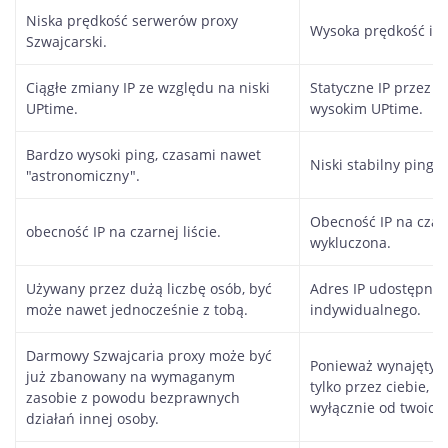
Niska prędkość serwerów proxy
Wysoka prędkość i ja
Szwajcarski.
Ciągłe zmiany IP ze względu na niski
Statyczne IP przez c
UPtime.
wysokim UPtime.
Bardzo wysoki ping, czasami nawet
Niski stabilny ping.
"astronomiczny".
Obecność IP na czarne
obecność IP na czarnej liście.
wykluczona.
Używany przez dużą liczbę osób, być
Adres IP udostępnio
może nawet jednocześnie z tobą.
indywidualnego.
Darmowy Szwajcaria proxy może być
Ponieważ wynajęty a
już zbanowany na wymaganym
tylko przez ciebie, "
zasobie z powodu bezprawnych
wyłącznie od twoich 
działań innej osoby.