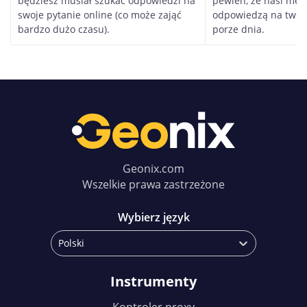
będziesz musiał szukać odpowiedzi na
pewien, że nasi me
swoje pytanie online (co może zająć
odpowiedzą na twoje
bardzo dużo czasu).
porze dnia.
Geonix.com
Wszelkie prawa zastrzeżone
Wybierz język
Polski
Instrumenty