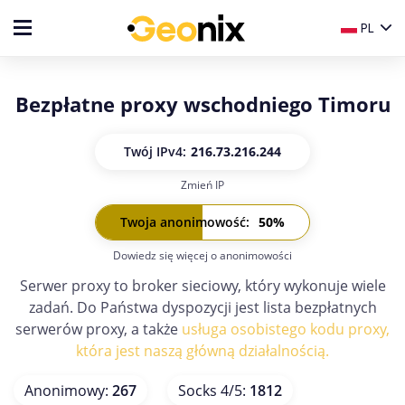
PL
Bezpłatne proxy wschodniego Timoru
Twój IP
v4:
216.73.216.244
Zmień IP
Twój IP
v6:
-
Twoja anonimowość
:
50
%
Dowiedz się więcej o anonimowości
Serwer proxy to broker sieciowy, który wykonuje wiele
zadań. Do Państwa dyspozycji jest lista bezpłatnych
serwerów proxy, a także
usługa osobistego kodu proxy,
która jest naszą główną działalnością.
Anonimowy
:
267
Socks 4/5
:
1812