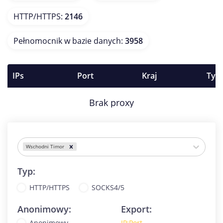
HTTP/HTTPS
:
2146
Pełnomocnik w bazie danych
:
3958
IPs
Port
Kraj
Typ
Brak proxy
Wschodni Timor
Typ:
HTTP/HTTPS
SOCKS4/5
Anonimowy:
Export:
Anonimowy
IP:Port