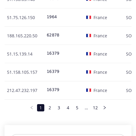
51.75.126.150
France
SOC
188.165.220.50
France
SOC
51.15.139.14
France
SOC
51.158.105.157
France
SOC
212.47.232.197
France
SOC
1
2
3
4
5
…
12