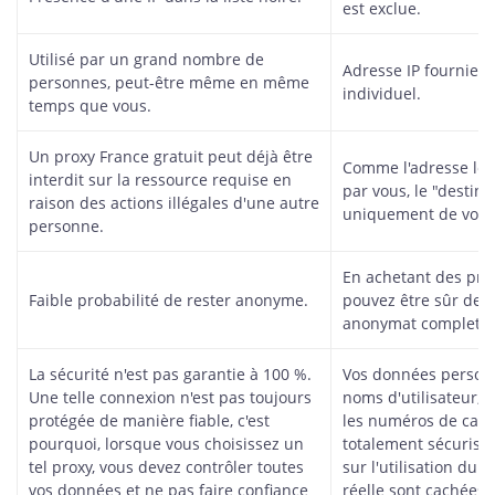
est exclue.
Utilisé par un grand nombre de
Adresse IP fournie 
personnes, peut-être même en même
individuel.
temps que vous.
Un proxy France gratuit peut déjà être
Comme l'adresse loué
interdit sur la ressource requise en
par vous, le "destin
raison des actions illégales d'une autre
uniquement de vos a
personne.
En achetant des prox
Faible probabilité de rester anonyme.
pouvez être sûr de g
anonymat complet en
La sécurité n'est pas garantie à 100 %.
Vos données personne
Une telle connexion n'est pas toujours
noms d'utilisateur, 
protégée de manière fiable, c'est
les numéros de carte 
pourquoi, lorsque vous choisissez un
totalement sécurisée
tel proxy, vous devez contrôler toutes
sur l'utilisation du p
vos données et ne pas faire confiance
réelle sont cachées 