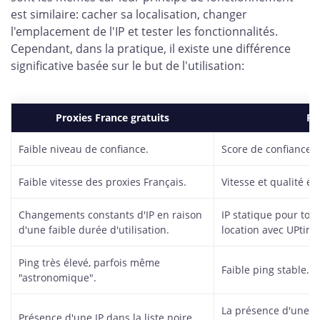
est similaire: cacher sa localisation, changer
l'emplacement de l'IP et tester les fonctionnalités.
Cependant, dans la pratique, il existe une différence
significative basée sur le but de l'utilisation:
Proxies France gratuits
Pr
Faible niveau de confiance.
Score de confiance é
Faible vitesse des proxies Français.
Vitesse et qualité él
Changements constants d'IP en raison
IP statique pour tout
d'une faible durée d'utilisation.
location avec UPtime
Ping très élevé, parfois même
Faible ping stable.
"astronomique".
La présence d'une IP
Présence d'une IP dans la liste noire.