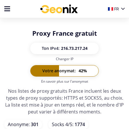
FR
Proxy France gratuit
Ton IP
v4:
216.73.217.24
Changer IP
Ton IP
v6:
-
Votre anonymat
:
42
%
En savoir plus sur l'anonymat
Nos listes de proxy gratuits France incluent les deux
types de proxy supportés: HTTPS et SOCKS5, au choix.
La liste est mise à jour en temps réel, et le nombre d'IP
peut varier à différents moments.
Anonyme
:
301
Socks 4/5
:
1774