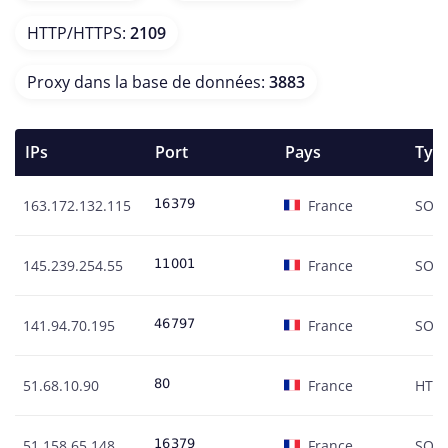
HTTP/HTTPS
:
2109
Proxy dans la base de données
:
3883
IPs
Port
Pays
Typ
163.172.132.115
France
SOC
145.239.254.55
France
SOC
141.94.70.195
France
SOC
51.68.10.90
France
HTT
51.158.65.148
France
SOC