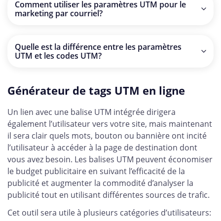
Comment utiliser les paramètres UTM pour le
UTM est formée, vous pouvez copier le lien résultant ou
pour suivre des détails spécifiques tels que le type de
marketing par courriel?
générer une URL courte.
contenu ou le public cible.
En ajoutant des paramètres UTM aux liens de vos
courriels, vous pouvez savoir combien d'utilisateurs
Quelle est la différence entre les paramètres
cliquent et se convertissent, ce qui vous permet
UTM et les codes UTM?
d'optimiser vos futures campagnes de marketing.
Les paramètres UTM font référence aux balises
individuelles utilisées dans l'URL, tandis qu'un code UTM
Générateur de tags UTM en ligne
fait généralement référence à l'ensemble de la chaîne de
paramètres ajoutée à l'URL.
Un lien avec une balise UTM intégrée dirigera
également l’utilisateur vers votre site, mais maintenant
il sera clair quels mots, bouton ou bannière ont incité
l’utilisateur à accéder à la page de destination dont
vous avez besoin. Les balises UTM peuvent économiser
le budget publicitaire en suivant l’efficacité de la
publicité et augmenter la commodité d’analyser la
publicité tout en utilisant différentes sources de trafic.
Cet outil sera utile à plusieurs catégories d’utilisateurs: