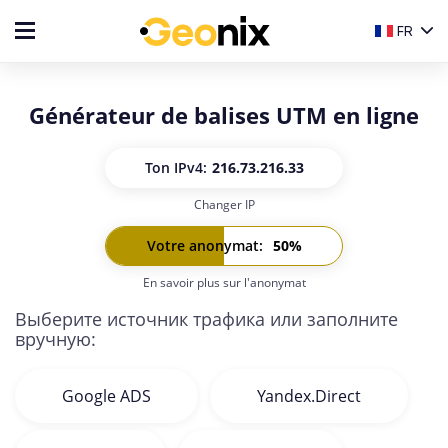
FR
Générateur de balises UTM en ligne
Ton IP
v4:
216.73.216.33
Changer IP
Ton IP
v6:
-
Votre anonymat
:
50
%
En savoir plus sur l'anonymat
Выберите источник трафика или заполните
вручную:
Google ADS
Yandex.Direct