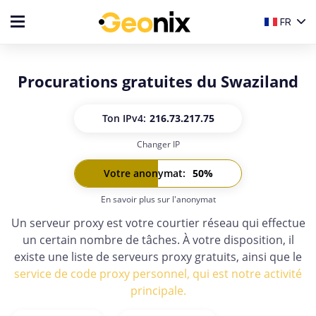
FR
Procurations gratuites du Swaziland
Ton IP
v4:
216.73.217.75
Changer IP
Ton IP
v6:
-
Votre anonymat
:
50
%
En savoir plus sur l'anonymat
Un serveur proxy est votre courtier réseau qui effectue
un certain nombre de tâches. À votre disposition, il
existe une liste de serveurs proxy gratuits, ainsi que le
service de code proxy personnel, qui est notre activité
principale.