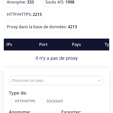
Anonyme
:
333
Socks 4/5
:
1998
HTTP/HTTPS
:
2215
Proxy dans la base de données
:
4213
IPs
Port
Pays
Typ
Il n'y a pas de proxy
Choisissez un pays
Type de:
HTTP/HTTPS
SOCKS4/5
Anonyme:
Exporter: