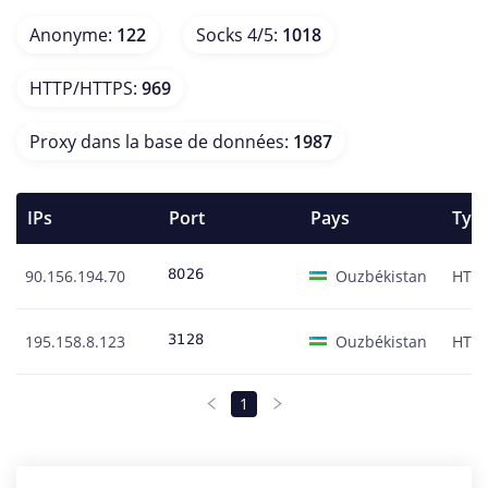
Anonyme
:
122
Socks 4/5
:
1018
HTTP/HTTPS
:
969
Proxy dans la base de données
:
1987
IPs
Port
Pays
Typ
90.156.194.70
Ouzbékistan
HTT
195.158.8.123
Ouzbékistan
HTT
1