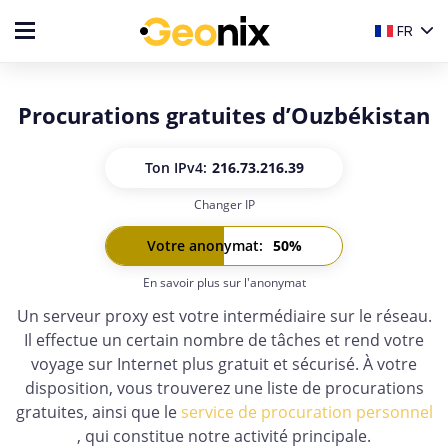
FR
Procurations gratuites d’Ouzbékistan
Ton IP
v4:
216.73.216.39
Changer IP
Ton IP
v6:
-
Votre anonymat
:
50
%
En savoir plus sur l'anonymat
Un serveur proxy est votre intermédiaire sur le réseau.
Il effectue un certain nombre de tâches et rend votre
voyage sur Internet plus gratuit et sécurisé. À votre
disposition, vous trouverez une liste de procurations
gratuites, ainsi que le
service de procuration personnel
, qui constitue notre activité principale.