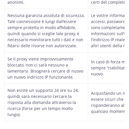
anonimi.
certi del completo 
Nessuna garanzia assoluta di sicurezza.
Le vostre informazi
Tale connessione è lungi dall’essere
accessi, password, n
sempre protetta in modo affidabile,
sono completamente 
quindi quando si sceglie tale proxy, è
informazioni sull’ut
necessario monitorare tutti i dati e non
l’indirizzo IP reale p
fidarsi delle risorse non autorizzate.
altri utenti della re
Se il proxy viene improvvisamente
In caso di forza mag
bloccato, non ci sarà nessuno a
sempre “riabilitato”
lamentarsi. Bisognerà cercare di nuovo
nuovo.
un nuovo indirizzo IP funzionante.
Non esiste un supporto 24 ore su 24,
Acquistando un nost
quindi sarà necessario cercare la
essere sicuri che i 
risposta alla domanda attraverso la
risponderanno alla
ricerca (forse per un tempo molto
qualsiasi momento d
lungo).