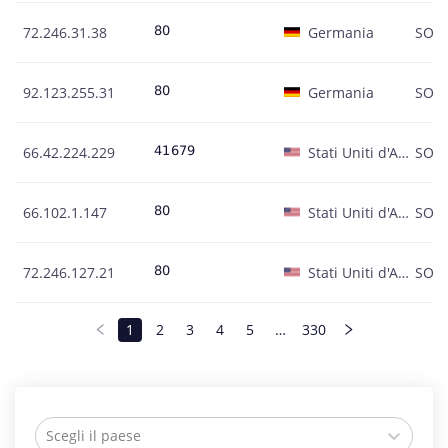
72.246.31.38
Germania
SOC
92.123.255.31
Germania
SOC
66.42.224.229
Stati Uniti d'America
SOC
66.102.1.147
Stati Uniti d'America
SOC
72.246.127.21
Stati Uniti d'America
SOC
1
2
3
4
5
…
330
Scegli il paese