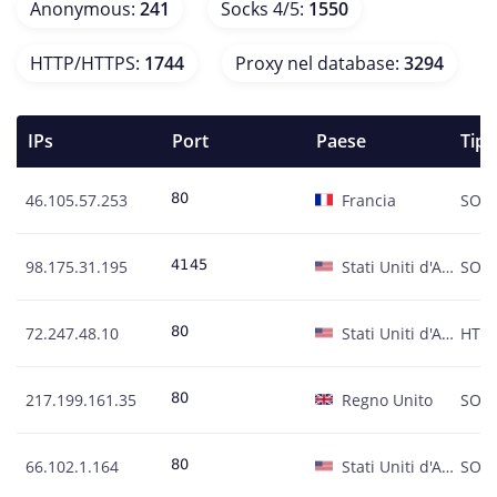
Anonymous
:
241
Socks 4/5
:
1550
HTTP/HTTPS
:
1744
Proxy nel database
:
3294
IPs
Port
Paese
Tipo
46.105.57.253
Francia
SOC
98.175.31.195
Stati Uniti d'America
SOC
72.247.48.10
Stati Uniti d'America
HTT
217.199.161.35
Regno Unito
SOC
66.102.1.164
Stati Uniti d'America
SOC