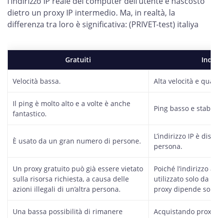
l’indirizzo IP reale del computer dell’utente è nascosto
dietro un proxy IP intermedio. Ma, in realtà, la
differenza tra loro è significativa: (PRIVET-test) italiya
Gratuiti
Indiv
Velocità bassa.
Alta velocità e quali
Il ping è molto alto e a volte è anche
Ping basso e stabile
fantastico.
L’indirizzo IP è dis
È usato da un gran numero di persone.
persona.
Un proxy gratuito può già essere vietato
Poiché l’indirizzo af
sulla risorsa richiesta, a causa delle
utilizzato solo da voi
azioni illegali di un’altra persona.
proxy dipende solo 
Una bassa possibilità di rimanere
Acquistando proxy d