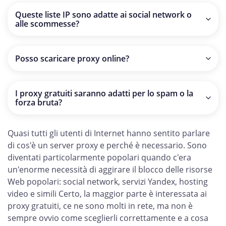
richiesto. Poiché questo strumento è fornito in libero
Queste liste IP sono adatte ai social network o
accesso, non garantiamo l'uso di un funzionamento
alle scommesse?
Sicuro o ininterrotto.
Escludere. Utilizzando per la promozione o il
mantenimento di pagine sui social network, le
Posso scaricare proxy online?
scommesse non sono strettamente raccomandate.
Sì, è possibile selezionare il paese necessario e il tipo di
proxy utilizzando il filtro sulla destra. Quindi, utilizzare
I proxy gratuiti saranno adatti per lo spam o la
qualsiasi opzione conveniente proposta nella scheda
forza bruta?
"Esporta".
È abbastanza adatto, ma va tenuto presente che la
durata dei proxy elencati è limitata. Ed è possibile che al
Quasi tutti gli utenti di Internet hanno sentito parlare
momento del suo utilizzo, i proxy potrebbero già non
di cos'è un server proxy e perché è necessario. Sono
essere disponibili.
diventati particolarmente popolari quando c'era
un'enorme necessità di aggirare il blocco delle risorse
Web popolari: social network, servizi Yandex, hosting
video e simili Certo, la maggior parte è interessata ai
proxy gratuiti, ce ne sono molti in rete, ma non è
sempre ovvio come sceglierli correttamente e a cosa