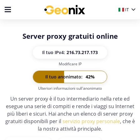
IT
Server proxy gratuiti online
Il tuo IP
v4:
216.73.217.173
Modificare IP
Il tuo IP
v6:
-
Il tuo anonimato
:
42
%
Ulteriori informazioni sull'anonimato
Un server proxy è il tuo intermediario nella rete ed
esegue una serie di compiti e rende i viaggi su Internet
più liberi e sicuri. Hai anche un elenco di server proxy
gratuiti disponibili per il
servizio proxy personale
, che è
la nostra attività principale.