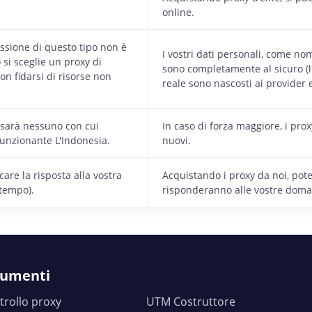
online.
ssione di questo tipo non è
I vostri dati personali, come no
si sceglie un proxy di
sono completamente al sicuro (le
on fidarsi di risorse non
reale sono nascosti ai provider e 
 sarà nessuno con cui
In caso di forza maggiore, i prox
funzionante L'Indonesia.
nuovi.
are la risposta alla vostra
Acquistando i proxy da noi, pote
 tempo).
risponderanno alle vostre doman
rumenti
trollo proxy
UTM Costruttore