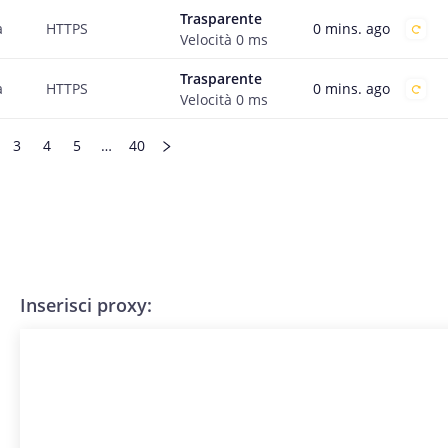
Trasparente
0 mins. ago
a
HTTPS
Velocità
0
ms
Trasparente
0 mins. ago
a
HTTPS
Velocità
0
ms
3
4
5
…
40
Inserisci proxy: