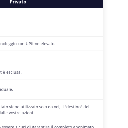
Privato
i noleggio con UPtime elevato.
st è esclusa.
viduale.
ato viene utilizzato solo da voi, il "destino" del
lle vostre azioni.
ò essere sicuri di garantire il completo anonimato