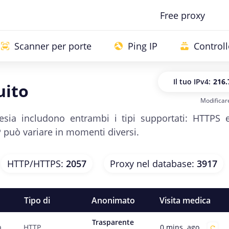
Free proxy
Scanner per porte
Ping IP
Control
Il tuo IP
v4:
216.
uito
Modificare
Il tuo IP
v
onesia includono entrambi i tipi supportati: HTTPS 
P può variare in momenti diversi.
HTTP/HTTPS
:
2057
Proxy nel database
:
3917
Tipo di
Anonimato
Visita medica
Trasparente
0 mins. ago
a
HTTP