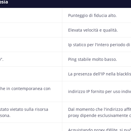
esia
Punteggio di fiducia alto.
Elevata velocità e qualità.
Ip statico per l'intero periodo d
".
Ping stabile molto basso.
La presenza dell'IP nella blackli
nche in contemporanea con
indirizzo IP fornito per uso indi
tato vietato sulla risorsa
Dal momento che l'indirizzo affitt
rsona.
proxy dipende esclusivamente da
Acquistando proxy d'élite, si pu