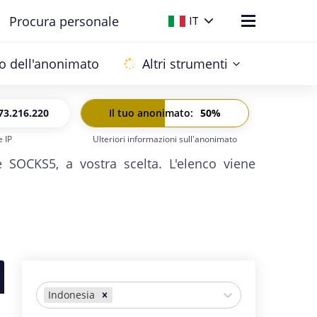
Procura personale
IT
lo dell'anonimato
Altri strumenti
73.216.220
Il tuo anonimato
:
50
%
 IP
Ulteriori informazioni sull'anonimato
6:
-
e SOCKS5, a vostra scelta. L'elenco viene
Indonesia