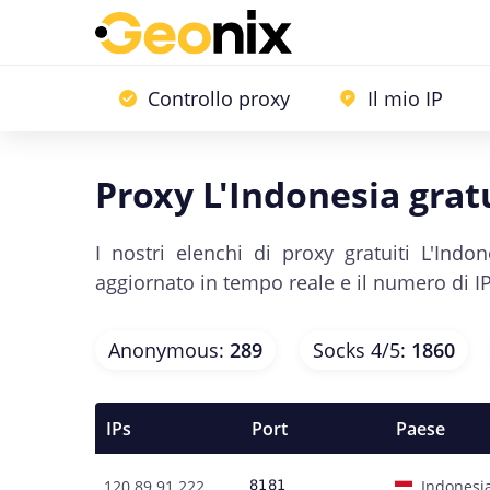
Controllo proxy
Il mio IP
Proxy L'Indonesia grat
I nostri elenchi di proxy gratuiti L'Ind
aggiornato in tempo reale e il numero di I
Anonymous
:
289
Socks 4/5
:
1860
IPs
Port
Paese
120.89.91.222
Indonesi