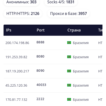
Анонимных
:
303
Socks 4/5
:
1831
HTTP/HTTPS
:
2126
Прокси в базе
:
3957
IPs
Port
Страна
Тип
200.174.198.86
Бразилия
HTT
191.253.39.82
Бразилия
HTT
187.19.200.217
Бразилия
HTT
45.225.120.36
Бразилия
HTT
170.81.77.132
Бразилия
HTT