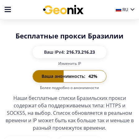
RU
Бесплатные прокси Бразилии
Ваш IP
v4:
216.73.216.23
Изменить IP
Ваш IP
v6:
-
Ваша анонимность
:
42
%
Более подробно о анонимности
Наши бесплатные списки Бразильских прокси
содержат оба поддерживаемых типа: HTTPS и
SOCKS5, на выбор. Список обновляется в реальном
времени и IP может быть как больше так и меньше в
разный промежуток времени.