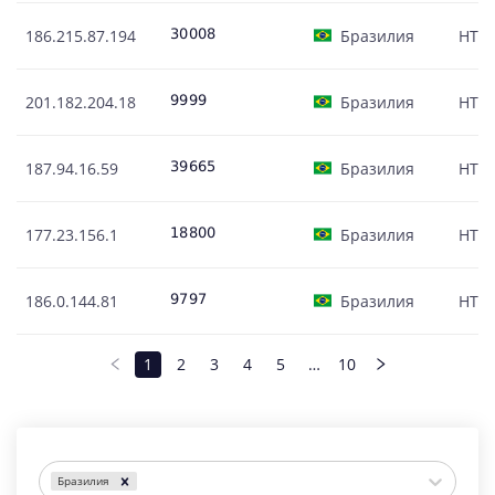
186.215.87.194
Бразилия
HTT
201.182.204.18
Бразилия
HTT
187.94.16.59
Бразилия
HTT
177.23.156.1
Бразилия
HTT
186.0.144.81
Бразилия
HTT
1
2
3
4
5
…
10
Бразилия