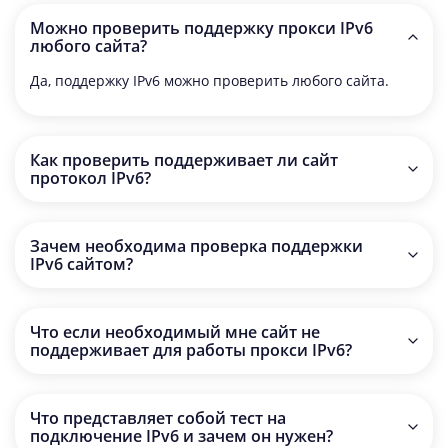
Можно проверить поддержку прокси IPv6
любого сайта?
Да, поддержку IPv6 можно проверить любого сайта.
Как проверить поддерживает ли сайт
протокол IPv6?
Для проверки поддержки достаточно всего лишь
добавить url адреса в любом формате и нажать кнопку
Зачем необходима проверка поддержки
“проверка”. В текстовом меню справа отобразится
IPv6 сайтом?
результат.
В основном для определения возможности работы
через прокси IPv6 на необходимом ресурсе.
Что если необходимый мне сайт не
поддерживает для работы прокси IPv6?
В этом случае возможно использование лишь IPv4 или
мобильных прокси, формат которых такой же как IPv4.
Что представляет собой тест на
подключение IPv6 и зачем он нужен?