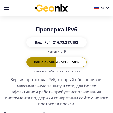
RU
Проверка IPv6
Ваш IP
v4:
216.73.217.152
Изменить IP
Ваш IP
v6:
-
Ваша анонимность
:
50
%
Более подробно о анонимности
Версия протокола IPv6, который обеспечивает
максимальную защиту в сети, для более
эффективной работы требует использования
инструмента поддержки конкретным сайтом нового
протокола прокси.