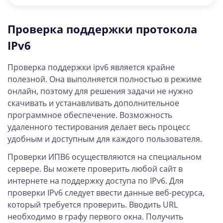
Тест на подключение IPv6 оценивает, способны ли
ваша сеть или устройство устанавливать соединение с
Проверка поддержки протокола
веб-сайтом через IPv6.
IPv6
Проверка поддержки ipv6 является крайне
полезной. Она выполняется полностью в режиме
онлайн, поэтому для решения задачи не нужно
скачивать и устанавливать дополнительное
программное обеспечение. Возможность
удаленного тестирования делает весь процесс
удобным и доступным для каждого пользователя.
Проверки ИПВ6 осуществляются на специальном
сервере. Вы можете проверить любой сайт в
интернете на поддержку доступа по IPv6. Для
проверки IPv6 следует ввести данные веб-ресурса,
который требуется проверить. Вводить URL
необходимо в графу первого окна. Получить