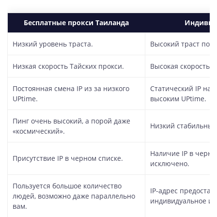
Бесплатные прокси Таиланда
Индивид
Низкий уровень траста.
Высокий траст пока
Низкая скорость Тайских прокси.
Высокая скорость и
Постоянная смена IP из за низкого
Статический IP на 
UPtime.
высоким UPtime.
Пинг очень высокий, а порой даже
Низкий стабильный
«космический».
Наличие IP в черны
Присутствие IP в черном списке.
исключено.
Пользуется большое количество
IP-адрес предостав
людей, возможно даже параллельно
индивидуальное ис
вам.