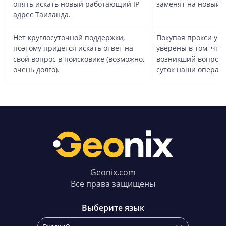
опять искать новый работающий IP-
заменят на новый.
адрес Таиланда.
Нет круглосуточной поддержки,
Покупая прокси у н
поэтому придется искать ответ на
уверены в том, что
свой вопрос в поисковике (возможно,
возникший вопрос 
очень долго).
суток наши операт
Geonix.com
Все права защищены
Выберите язык