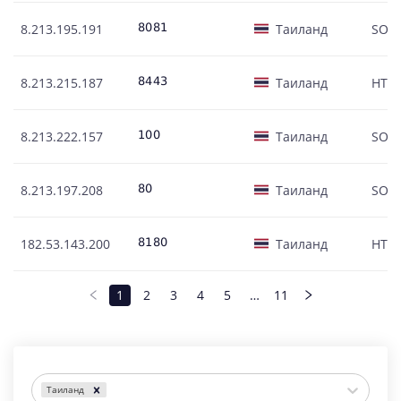
8.213.195.191
Таиланд
SOC
8.213.215.187
Таиланд
HTT
8.213.222.157
Таиланд
SOC
8.213.197.208
Таиланд
SOC
182.53.143.200
Таиланд
HTT
1
2
3
4
5
…
11
Таиланд