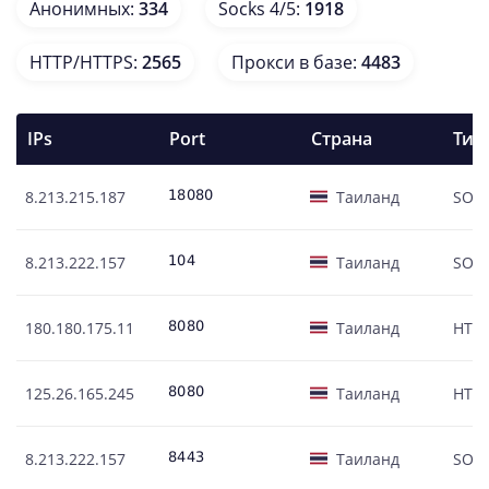
Анонимных
:
334
Socks 4/5
:
1918
HTTP/HTTPS
:
2565
Прокси в базе
:
4483
IPs
Port
Страна
Тип
8.213.215.187
Таиланд
SOC
8.213.222.157
Таиланд
SOC
180.180.175.11
Таиланд
HTT
125.26.165.245
Таиланд
HTT
8.213.222.157
Таиланд
SOC