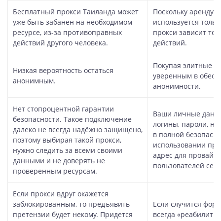
Бесплатный прокси Таиланда может
Поскольку арендуе
уже быть забанен на необходимом
используется только
ресурсе, из-за противоправных
прокси зависит тол
действий другого человека.
действий.
Покупая элитные п
Низкая вероятность остаться
уверенным в обесп
анонимным.
анонимности.
Нет стопроцентной гарантии
Ваши личные данны
безопасности. Такое подключение
логины, пароли, ном
далеко не всегда надёжно защищено,
в полной безопасн
поэтому выбирая такой прокси,
использовании прок
нужно следить за всеми своими
адрес для провайде
данными и не доверять не
пользователей сети
проверенным ресурсам.
Если прокси вдруг окажется
заблокированным, то предъявить
Если случится фор
претензии будет некому. Придется
всегда «реабилити