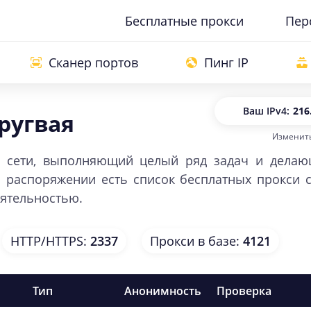
Бесплатные прокси
Пер
Сканер портов
Пинг IP
Ваш IP
v4:
216
ругвая
Изменить
Ваш IP
v
 в сети, выполняющий целый ряд задач и делаю
аспоряжении есть список бесплатных прокси с
еятельностью.
HTTP/HTTPS
:
2337
Прокси в базе
:
4121
Тип
Анонимность
Проверка