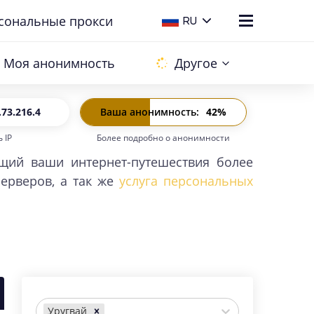
сональные прокси
RU
Моя анонимность
Другое
.73.216.4
Ваша анонимность
:
42
%
 IP
Более подробно о анонимности
6:
-
щий ваши интернет-путешествия более
ерверов, а так же
услуга персональных
Уругвай